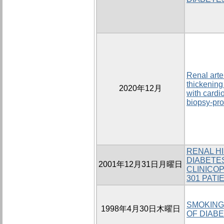
Renal arter
thickening 
2020年12月
with cardi
biopsy‐pro
RENAL HI
DIABETES
2001年12月31日月曜日
CLINICO
301 PATI
SMOKING
1998年4月30日木曜日
OF DIAB