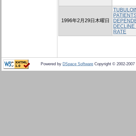
TUBULOIN
PATIENTS
1996年2月29日木曜日
DEPENDE
DECLINE
RATE
Powered by
DSpace Software
Copyright © 2002-2007