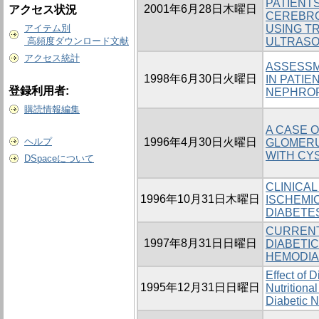
PATIENTS
2001年6月28日木曜日
アクセス状況
CEREBRO
アイテム別
USING T
高頻度ダウンロード文献
ULTRAS
アクセス統計
ASSESSM
1998年6月30日火曜日
IN PATIE
登録利用者:
NEPHRO
購読情報編集
A CASE 
ヘルプ
1996年4月30日火曜日
GLOMERU
WITH CY
DSpaceについて
CLINICA
1996年10月31日木曜日
ISCHEMIC
DIABETE
CURRENT
1997年8月31日日曜日
DIABETI
HEMODIA
Effect of D
1995年12月31日日曜日
Nutritiona
Diabetic 