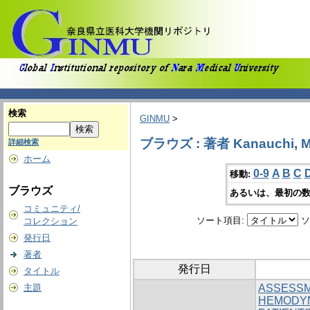
検索
GINMU
>
ブラウズ : 著者 Kanauchi, 
詳細検索
ホーム
0-9
A
B
C
移動:
ブラウズ
あるいは、最初の数
コミュニティ/
ソート項目:
ソ
コレクション
発行日
著者
発行日
タイトル
主題
ASSESSM
HEMODYN