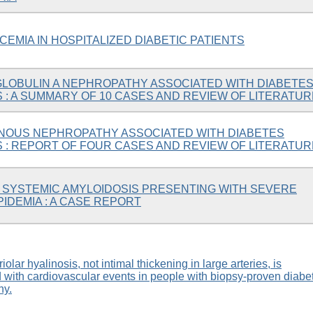
EMIA IN HOSPITALIZED DIABETIC PATIENTS
LOBULIN A NEPHROPATHY ASSOCIATED WITH DIABETE
 : A SUMMARY OF 10 CASES AND REVIEW OF LITERATUR
OUS NEPHROPATHY ASSOCIATED WITH DIABETES
S : REPORT OF FOUR CASES AND REVIEW OF LITERATUR
 SYSTEMIC AMYLOIDOSIS PRESENTING WITH SEVERE
IDEMIA : A CASE REPORT
iolar hyalinosis, not intimal thickening in large arteries, is
 with cardiovascular events in people with biopsy‐proven diabet
hy.