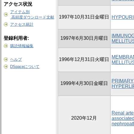
アクセス状況
アイテム別
1997年10月31日金曜日
HYPOURIC
高頻度ダウンロード文献
アクセス統計
IMMUNOG
登録利用者:
1997年6月30日月曜日
MELLITUS
購読情報編集
MEMBRAN
1996年12月31日火曜日
ヘルプ
MELLITU
DSpaceについて
PRIMARY
1999年4月30日金曜日
HYPERLIP
Renal arter
2020年12月
associated
nephropat