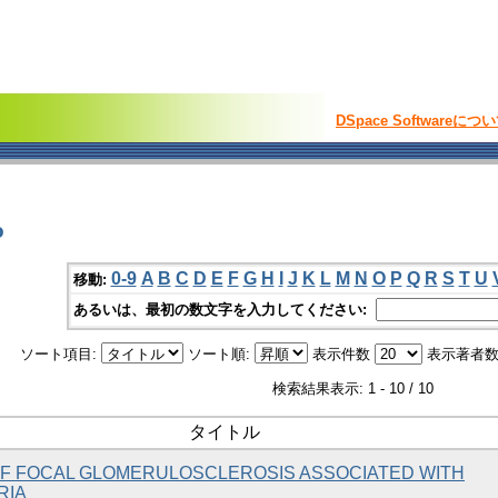
DSpace Softwareにつ
o
0-9
A
B
C
D
E
F
G
H
I
J
K
L
M
N
O
P
Q
R
S
T
U
移動:
あるいは、最初の数文字を入力してください:
ソート項目:
ソート順:
表示件数
表示著者数
検索結果表示: 1 - 10 / 10
タイトル
OF FOCAL GLOMERULOSCLEROSIS ASSOCIATED WITH
RIA