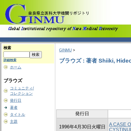
検索
GINMU
>
ブラウズ : 著者 Shiiki, Hide
詳細検索
ホーム
ブラウズ
コミュニティ/
コレクション
発行日
著者
発行日
タイトル
主題
A CASE 
1996年4月30日火曜日
CYSTINU