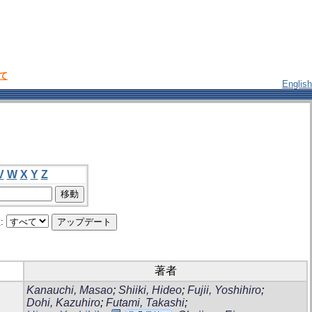
いて
English
V
W
X
Y
Z
:
著者
Kanauchi, Masao
;
Shiiki, Hideo
;
Fujii, Yoshihiro
;
Dohi, Kazuhiro
;
Futami, Takashi
;