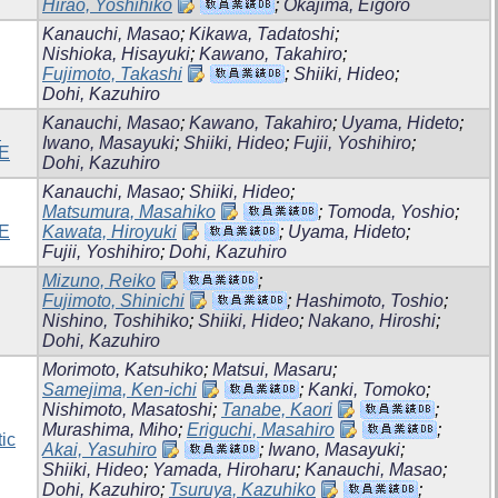
Hirao, Yoshihiko
;
Okajima, Eigoro
Kanauchi, Masao
;
Kikawa, Tadatoshi
;
Nishioka, Hisayuki
;
Kawano, Takahiro
;
Fujimoto, Takashi
;
Shiiki, Hideo
;
Dohi, Kazuhiro
Kanauchi, Masao
;
Kawano, Takahiro
;
Uyama, Hideto
;
S
Iwano, Masayuki
;
Shiiki, Hideo
;
Fujii, Yoshihiro
;
E
Dohi, Kazuhiro
Kanauchi, Masao
;
Shiiki, Hideo
;
Matsumura, Masahiko
;
Tomoda, Yoshio
;
E
Kawata, Hiroyuki
;
Uyama, Hideto
;
Fujii, Yoshihiro
;
Dohi, Kazuhiro
Mizuno, Reiko
;
Fujimoto, Shinichi
;
Hashimoto, Toshio
;
Nishino, Toshihiko
;
Shiiki, Hideo
;
Nakano, Hiroshi
;
Dohi, Kazuhiro
Morimoto, Katsuhiko
;
Matsui, Masaru
;
Samejima, Ken-ichi
;
Kanki, Tomoko
;
Nishimoto, Masatoshi
;
Tanabe, Kaori
;
Murashima, Miho
;
Eriguchi, Masahiro
;
ic
Akai, Yasuhiro
;
Iwano, Masayuki
;
Shiiki, Hideo
;
Yamada, Hiroharu
;
Kanauchi, Masao
;
Dohi, Kazuhiro
;
Tsuruya, Kazuhiko
;