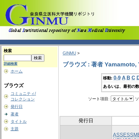
検索
GINMU
>
ブラウズ : 著者 Yamamoto, 
詳細検索
ホーム
0-9
A
B
C
移動:
ブラウズ
あるいは、最初の数
コミュニティ/
ソート項目:
ソ
コレクション
発行日
著者
発行日
タイトル
主題
ASSESSME