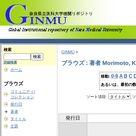
検索
GINMU
>
ブラウズ : 著者 Morimoto, K
詳細検索
ホーム
0-9
A
B
C
移動:
ブラウズ
あるいは、最初の数
コミュニティ/
ソート項目:
ソ
コレクション
発行日
著者
発行日
タイトル
主題