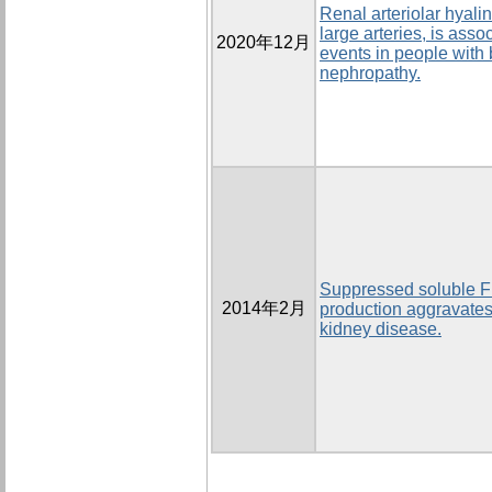
Renal arteriolar hyalin
large arteries, is ass
2020年12月
events in people with
nephropathy.
Suppressed soluble Fm
2014年2月
production aggravates
kidney disease.