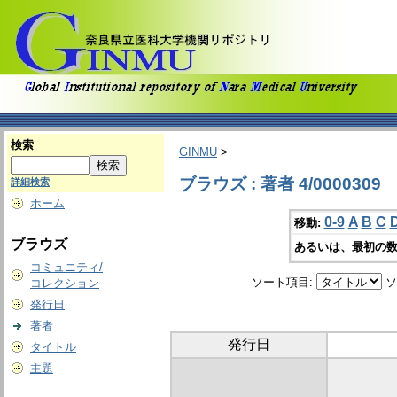
検索
GINMU
>
ブラウズ : 著者 4/0000309
詳細検索
ホーム
0-9
A
B
C
移動:
ブラウズ
あるいは、最初の数
コミュニティ/
ソート項目:
ソ
コレクション
発行日
著者
発行日
タイトル
主題