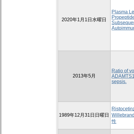
Plasma Lev
Propeptide
2020年1月1日水曜日
Subsequen
Autoimmun
Ratio of v
2013年5月
ADAMTS13 i
sepsis.
Ristoc
1989年12月31日日曜日
Wille
性