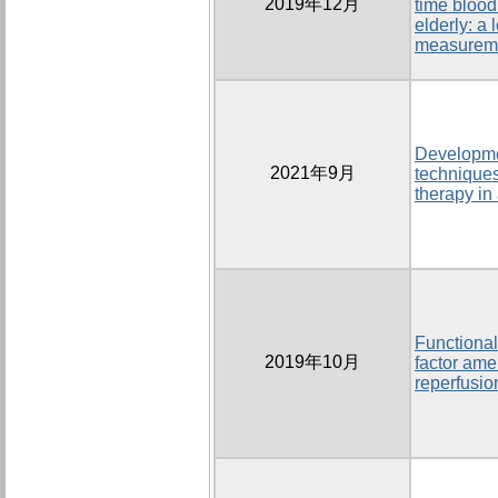
2019年12月
time blood
elderly: a 
measureme
Developmen
2021年9月
techniques
therapy in
Functional
2019年10月
factor ame
reperfusio