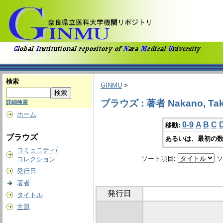
検索
GINMU
>
ブラウズ : 著者 Nakano, Tak
詳細検索
ホーム
0-9
A
B
C
移動:
ブラウズ
あるいは、最初の数
コミュニティ/
ソート項目:
ソ
コレクション
発行日
著者
発行日
タイトル
主題