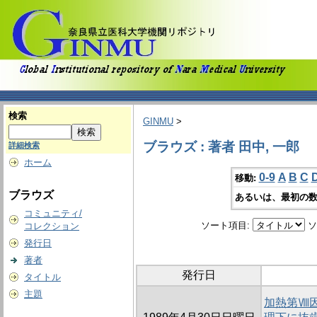
検索
GINMU
>
ブラウズ : 著者 田中, 一郎
詳細検索
ホーム
0-9
A
B
C
移動:
ブラウズ
あるいは、最初の数
コミュニティ/
ソート項目:
ソ
コレクション
発行日
著者
発行日
タイトル
主題
加熱第Ⅷ因