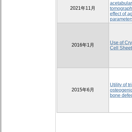
acetabula
2021年11月
tomograph
effect of 
parameter
Use of Cr
2016年1月
Cell Sheet
Utility of
2015年6月
osteogenic
bone defec