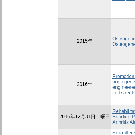
Osteogenic
2015年
Osteogenes
Promotion
angiogenes
2016年
engineere
cell sheets
Rehabilit
2016年12月31日土曜日
Bending Po
Arthritis A
Sex differ