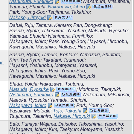
Nishimura, Fumihiko
;
Nakamura, Mitsutoshi
;
Yamada, Shuichi
;
Nakagawa, Ichiro
;
Park, Young-Soo
;
Tsujimura, Takahiro
;
Nakase, Hiroyuki
Dahal, Riju
;
Tamura, Kentaro
;
Pan, Dong-sheng
;
Sasaki, Ryota
;
Takeshima, Yasuhiro
;
Matsuda, Ryosuke
;
Yamada, Shuichi
;
Nishimura, Fumihiko
;
Nakagawa, Ichiro
;
Park, Young-Soo
;
Hayashi, Hironobu
;
Kawaguchi, Masahiko
;
Nakase, Hiroyuki
Sasaki, Ryota
;
Tamura, Kentaro
;
Yamazaki, Shintaro
;
Kim, Tae Kyun
;
Takatani, Tsunenori
;
ic
Hayashi, Yoshinobu
;
Motoyama, Yasushi
;
Nakagawa, Ichiro
;
Park, Young-Soo
;
Kawaguchi, Masahiko
;
Nakase, Hiroyuki
Shida, Yoichi
;
Nakazawa, Tsutomu
;
Matsuda, Ryosuke
;
Morimoto, Takayuki
;
Nishimura, Fumihiko
;
Nakamura, Mitsutoshi
;
Maeoka, Ryosuke
;
Yamada, Shuichi
;
Nakagawa, Ichiro
;
Park, Young-Soo
;
Yasukawa, Motoaki
;
Tojo, Takashi
;
Tsujimura, Takahiro
;
Nakase, Hiroyuki
Sato, Fumiya
;
Wajima, Daisuke
;
Takeshima, Yasuhiro
;
Nakagawa, Ichiro
;
Kim, Taekyun
;
Motoyama, Yasushi
;