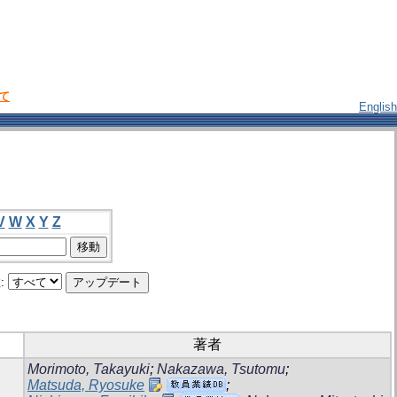
いて
English
V
W
X
Y
Z
:
著者
Morimoto, Takayuki
;
Nakazawa, Tsutomu
;
Matsuda, Ryosuke
;