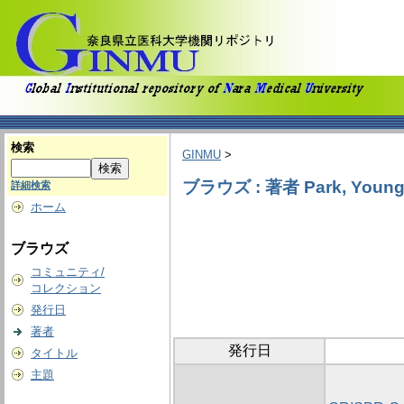
検索
GINMU
>
ブラウズ : 著者 Park, Young
詳細検索
ホーム
ブラウズ
コミュニティ/
コレクション
発行日
著者
発行日
タイトル
主題