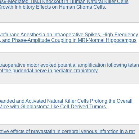
9-Mediated TIM3 Knockout in Human Natural Killer Cells
owth Inhibitory Effects on Human Glioma Cells.
evoflurane Anesthesia on Intraoperative Spikes, High-Frequency
ns, and Phase-Amplitude Coupling in MRI-Normal Hippocampus
ntraoperative motor evoked potential amplification following tetan
of the pudendal nerve in pediatric craniotomy
anded and Activated Natural Killer Cells Prolong the Overall
 Mice with Glioblastoma-like Cell-Derived Tumors.
ive effects of pravastatin in cerebral venous infarction in a rat