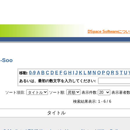
DSpace Softwareにつ
-Soo
0-9
A
B
C
D
E
F
G
H
I
J
K
L
M
N
O
P
Q
R
S
T
U
移動:
あるいは、最初の数文字を入力してください:
ソート項目:
ソート順:
表示件数
表示著者数
検索結果表示: 1 - 6 / 6
タイトル