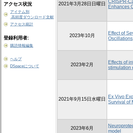
CRISPR-Cas
2021年3月28日日曜日
アクセス状況
Enhances Gr
アイテム別
高頻度ダウンロード文献
アクセス統計
Effect of S
2023年10月
登録利用者:
Oscillatio
購読情報編集
ヘルプ
Effects of i
2023年2月
DSpaceについて
stimulation 
Ex Vivo Exp
2021年9月15日水曜日
Survival of
Neuroprotect
2023年6月
model