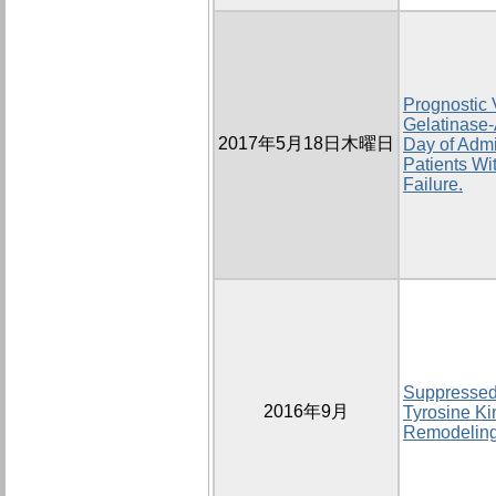
Prognostic 
Gelatinase-
2017年5月18日木曜日
Day of Admi
Patients W
Failure.
Suppressed 
2016年9月
Tyrosine Ki
Remodeling 