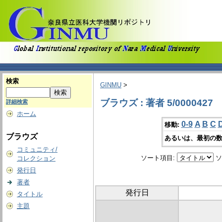
検索
GINMU
>
ブラウズ : 著者 5/0000427
詳細検索
ホーム
0-9
A
B
C
移動:
ブラウズ
あるいは、最初の数
コミュニティ/
ソート項目:
ソ
コレクション
発行日
著者
発行日
タイトル
主題