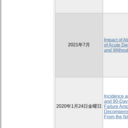
Impact of At
2021年7月
of Acute De
and Without
Incidence a
and 90-Day 
2020年1月24日金曜日
Failure Amo
Decompensat
From the N