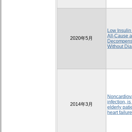
Low Insulin
All-Cause a
2020年5月
Decompensa
Without Dia
Noncardiova
infection, i
2014年3月
elderly pat
heart failure