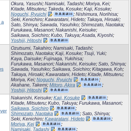
Okura, Yasushi
;
Namisaki, Tadashi
;
Moriya, Kei
;
Kitade, Mitsuteru
;
Takeda, Kosuke
;
Kaji, Kosuke
;
Noguchi, Ryuichi
;
Nishimura, Norihisa
;
Seki, Kenichiro
;
Kawaratani, Hideto
;
Takaya, Hiroaki
;
 a
Sato, Shinya
;
Sawada, Yasuhiko
;
Shimozato, Naotaka
;
Furukawa, Masanori
;
Nakanishi, Keisuke
;
Saikawa, Soichiro
;
Kubo, Takuya
;
Asada, Kiyoshi
;
Yoshiji, Hitoshi
Ozutsumi, Takahiro
;
Namisaki, Tadashi
;
Shimozato, Naotaka
;
Kaji, Kosuke
;
Tsuji, Yuki
;
Kaya, Daisuke
;
Fujinaga, Yukihisa
;
Furukawa, Masanori
;
Nakanishi, Keisuke
;
Sato, Shinya
;
es
Sawada, Yasuhiko
;
Saikawa, Soichiro
;
Kitagawa, Koh
;
Takaya, Hiroaki
;
Kawaratani, Hideto
;
Kitade, Mitsuteru
;
Moriya, Kei
;
Noguchi, Ryuichi
;
Akahane, Takemi
;
Mitoro, Akira
;
Yoshiji, Hitoshi
Nakanishi, Keisuke
;
Kaji, Kosuke
;
Kitade, Mitsuteru
;
Kubo, Takuya
;
Furukawa, Masanori
;
Saikawa, Soichiro
;
iver
Shimozato, Naotaka
;
Sato, Shinya
;
Seki, Kenichiro
;
Kawaratani, Hideto
;
Moriya, Kei
;
Namisaki, Tadashi
;