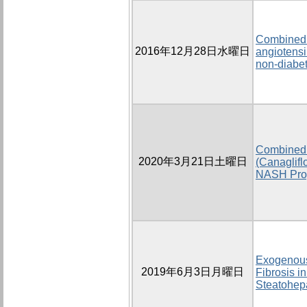
Combined t
2016年12月28日水曜日
angiotensi
non-diabeti
Combined 
2020年3月21日土曜日
(Canagliflo
NASH Progr
Exogenous 
2019年6月3日月曜日
Fibrosis i
Steatohepa