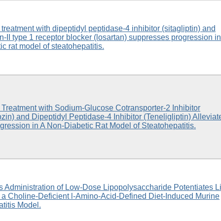
reatment with dipeptidyl peptidase-4 inhibitor (sitagliptin) and
n-II type 1 receptor blocker (losartan) suppresses progression in
c rat model of steatohepatitis.
Treatment with Sodium-Glucose Cotransporter-2 Inhibitor
zin) and Dipeptidyl Peptidase-4 Inhibitor (Teneligliptin) Alleviat
ession in A Non-Diabetic Rat Model of Steatohepatitis.
Administration of Low-Dose Lipopolysaccharide Potentiates L
n a Choline-Deficient l-Amino-Acid-Defined Diet-Induced Murine
titis Model.