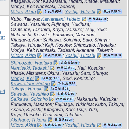
Kitagawa, Koh
;
Kawaratani, Hideto
;
Kitade, Mitsuteru
;
Moriya, Kei
;
Namisaki, Tadashi
;
Mitoro, Akira
;
Yoshiji, Hitoshi
Kubo, Takuya
;
Kawaratani, Hideto
;
Sawada, Yasuhiko
;
Fujinaga, Yukihisa
;
Ozutsumi, Takahiro
;
Kaya, Daisuke
;
Tsuji, Yuki
;
s
Nakanishi, Keisuke
;
Furukawa, Masanori
;
Rat
Kitagawa, Kou
;
Saikawa, Soichiro
;
Sato, Shinya
;
Takaya, Hiroaki
;
Kaji, Kosuke
;
Shimozato, Naotaka
;
Moriya, Kei
;
Namisaki, Tadashi
;
Akahane, Takemi
;
Mitoro, Akira
;
Yoshiji, Hitoshi
Shimozato, Naotaka
;
Namisaki, Tadashi
;
Kaji, Kosuke
;
Kitade, Mitsuteru
;
Okura, Yasushi
;
Sato, Shinya
;
Moriya, Kei
;
Seki, Kenichiro
;
Kawaratani, Hideto
;
Takaya, Hiroaki
;
e-4
Sawada, Yasuhiko
;
Saikawa, Soichiro
;
Nakanishi, Keisuke
;
Furukawa, Masanori
;
Fujinaga, Yukihisa
;
Kubo, Takuya
;
Asada, Kiyoshi
;
Kitagawa, Koh
;
Tsuji, Yuki
;
Kaya, Daisuke
;
Ozutsumi, Takahiro
;
Akahane, Takemi
;
Mitoro, Akira
;
Yoshiji, Hitoshi