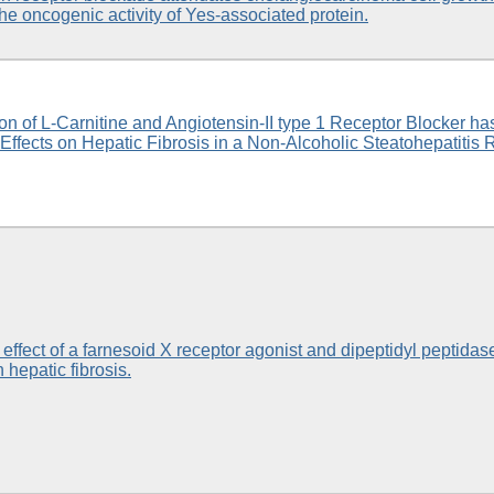
the oncogenic activity of Yes-associated protein.
n of L-Carnitine and Angiotensin-II type 1 Receptor Blocker ha
 Effects on Hepatic Fibrosis in a Non-Alcoholic Steatohepatitis 
ffect of a farnesoid X receptor agonist and dipeptidyl peptidas
n hepatic fibrosis.