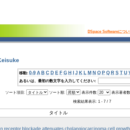
DSpace Softwareにつ
eisuke
0-9
A
B
C
D
E
F
G
H
I
J
K
L
M
N
O
P
Q
R
S
T
U
移動:
あるいは、最初の数文字を入力してください:
ソート項目:
ソート順:
表示件数
表示著者数
検索結果表示: 1 - 7 / 7
タイトル
n receptor blockade attenuates cholangiocarcinoma cell growth