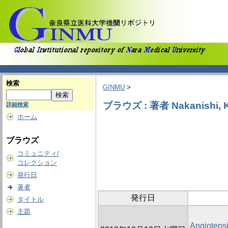
検索
GINMU
>
ブラウズ : 著者 Nakanishi, K
詳細検索
ホーム
ブラウズ
コミュニティ/
コレクション
発行日
著者
発行日
タイトル
主題
Angiotensi