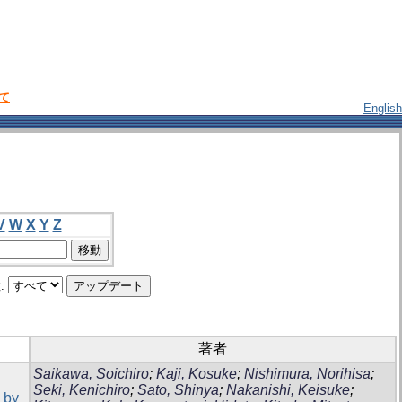
いて
English
V
W
X
Y
Z
:
著者
Saikawa, Soichiro
;
Kaji, Kosuke
;
Nishimura, Norihisa
;
Seki, Kenichiro
;
Sato, Shinya
;
Nakanishi, Keisuke
;
 by