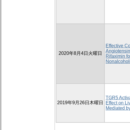
Effective C
Angiotensin
2020年8月4日火曜日
Rifaximin fo
Nonalcoholi
TGR5 Activa
2019年9月26日木曜日
Effect on L
Mediated by