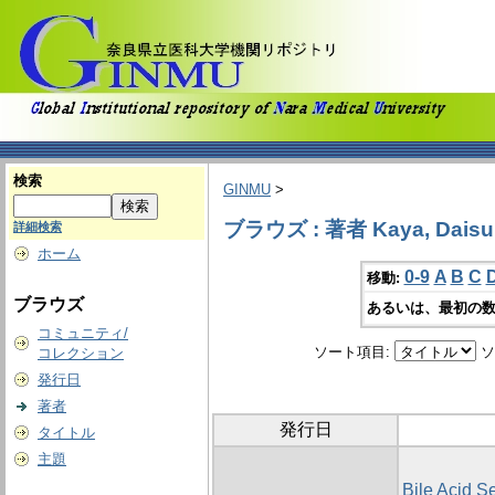
検索
GINMU
>
ブラウズ : 著者 Kaya, Daisu
詳細検索
ホーム
0-9
A
B
C
移動:
ブラウズ
あるいは、最初の数
コミュニティ/
ソート項目:
ソ
コレクション
発行日
著者
発行日
タイトル
主題
Bile Acid S