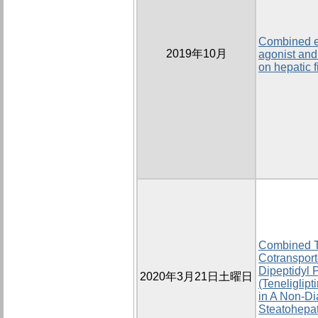
Combined ef
2019年10月
agonist and 
on hepatic f
Combined T
Cotransporte
Dipeptidyl P
2020年3月21日土曜日
(Teneliglip
in A Non-Di
Steatohepati