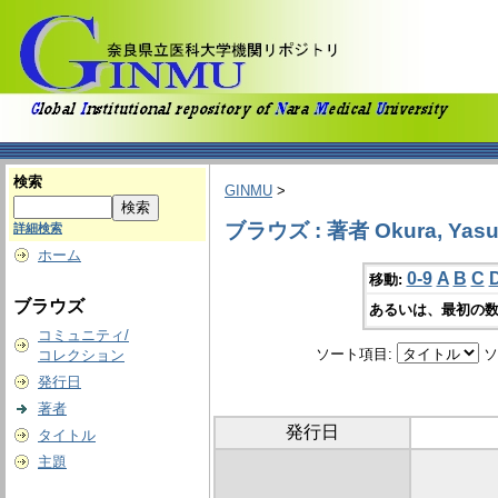
検索
GINMU
>
ブラウズ : 著者 Okura, Yasu
詳細検索
ホーム
0-9
A
B
C
移動:
ブラウズ
あるいは、最初の数
コミュニティ/
ソート項目:
ソ
コレクション
発行日
著者
発行日
タイトル
主題