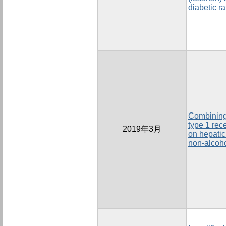
diabetic ra
Combining 
type 1 rec
2019年3月
on hepatic
non-alcoho