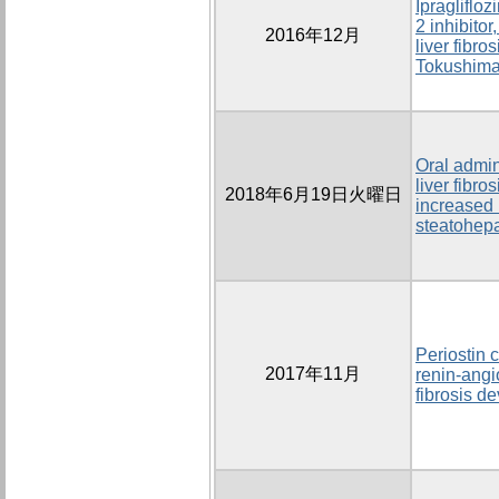
Ipragliflo
2 inhibito
2016年12月
liver fibr
Tokushima 
Oral admin
liver fibr
2018年6月19日火曜日
increased i
steatohepa
Periostin 
2017年11月
renin‑angi
fibrosis d