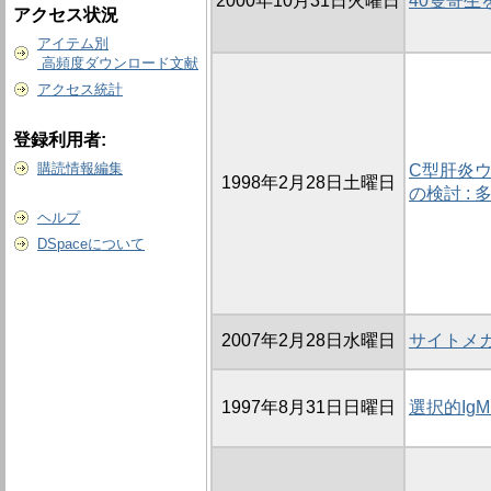
2000年10月31日火曜日
40隻寄
アクセス状況
アイテム別
高頻度ダウンロード文献
アクセス統計
登録利用者:
購読情報編集
C型肝炎
1998年2月28日土曜日
の検討 :
ヘルプ
DSpaceについて
2007年2月28日水曜日
サイトメ
1997年8月31日日曜日
選択的Ig