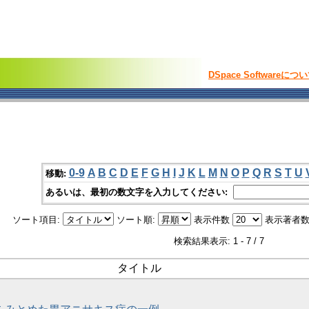
DSpace Softwareにつ
0-9
A
B
C
D
E
F
G
H
I
J
K
L
M
N
O
P
Q
R
S
T
U
移動:
あるいは、最初の数文字を入力してください:
ソート項目:
ソート順:
表示件数
表示著者数
検索結果表示: 1 - 7 / 7
タイトル