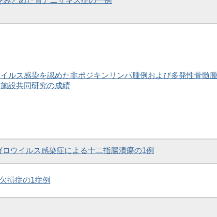
生をみとめた胃アニサキス症の一例
ウイルス感染を認めた非ポジキンリンパ腫例および多発性骨髄
 多施設共同研究の成績
ガロウイルス感染症による十二指腸潰瘍の1例
M欠損症の1症例