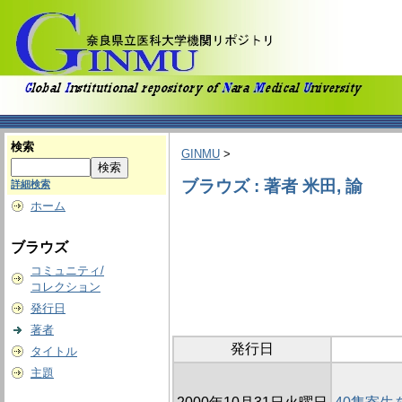
検索
GINMU
>
ブラウズ : 著者 米田, 諭
詳細検索
ホーム
ブラウズ
コミュニティ/
コレクション
発行日
著者
発行日
タイトル
主題