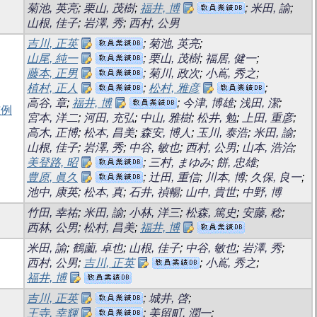
菊池, 英亮
;
栗山, 茂樹
;
福井, 博
;
米田, 諭
;
山根, 佳子
;
岩澤, 秀
;
西村, 公男
吉川, 正英
;
菊池, 英亮
;
山尾, 純一
;
栗山, 茂樹
;
福居, 健一
;
藤本, 正男
;
菊川, 政次
;
小嶌, 秀之
;
植村, 正人
;
松村, 雅彦
;
高谷, 章
;
福井, 博
;
今津, 博雄
;
浅田, 潔
;
腫例
宮本, 洋二
;
河田, 充弘
;
中山, 雅樹
;
松井, 勉
;
上田, 重彦
;
高木, 正博
;
松本, 昌美
;
森安, 博人
;
玉川, 泰浩
;
米田, 諭
;
山根, 佳子
;
岩澤, 秀
;
中谷, 敏也
;
西村, 公男
;
山本, 浩治
;
美登路, 昭
;
三村, まゆみ
;
餅, 忠雄
;
豊原, 眞久
;
辻田, 重信
;
川本, 博
;
久保, 良一
;
池中, 康英
;
松本, 真
;
石井, 禎暢
;
山中, 貴世
;
中野, 博
竹田, 幸祐
;
米田, 諭
;
小林, 洋三
;
松森, 篤史
;
安藤, 稔
;
西林, 公男
;
松村, 昌美
;
福井, 博
米田, 諭
;
鶴薗, 卓也
;
山根, 佳子
;
中谷, 敏也
;
岩澤, 秀
;
西村, 公男
;
吉川, 正英
;
小嶌, 秀之
;
福井, 博
吉川, 正英
;
城井, 啓
;
王寺, 幸輝
;
美留町, 潤一
;