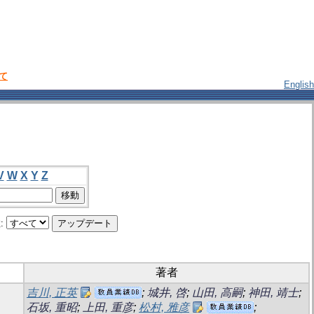
いて
English
V
W
X
Y
Z
:
著者
吉川, 正英
;
城井, 啓
;
山田, 高嗣
;
神田, 靖士
;
石坂, 重昭
;
上田, 重彦
;
松村, 雅彦
;