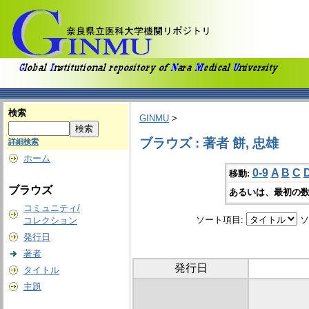
検索
GINMU
>
ブラウズ : 著者 餅, 忠雄
詳細検索
ホーム
0-9
A
B
C
移動:
ブラウズ
あるいは、最初の数
コミュニティ/
ソート項目:
ソ
コレクション
発行日
著者
発行日
タイトル
主題