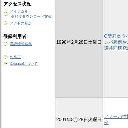
アクセス状況
アイテム別
高頻度ダウンロード文献
アクセス統計
C型肝炎ウ
登録利用者:
1998年2月28日土曜日
ンパ腫例お
購読情報編集
設共同研究
ヘルプ
DSpaceについて
アメーバ性
2001年8月28日火曜日
例