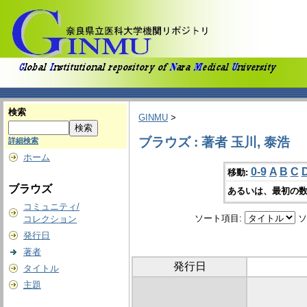
検索
GINMU
>
ブラウズ : 著者 玉川, 泰浩
詳細検索
ホーム
0-9
A
B
C
移動:
ブラウズ
あるいは、最初の数
コミュニティ/
ソート項目:
ソ
コレクション
発行日
著者
発行日
タイトル
主題