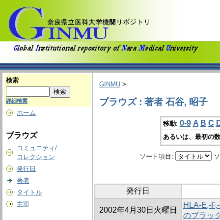
検索
GINMU
>
ブラウズ : 著者 石谷, 昭子
詳細検索
ホーム
0-9
A
B
C
移動:
ブラウズ
あるいは、最初の数
コミュニティ/
ソート項目:
ソ
コレクション
発行日
著者
発行日
タイトル
主題
HLA-E
2002年4月30日火曜日
のブラッ