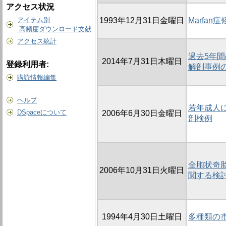
アクセス状況
アイテム別
1993年12月31日金曜日
Marfa
高頻度ダウンロード文献
アクセス統計
過去5年
2014年7月31日木曜日
登録利用者:
解剖事例
購読情報編集
ヘルプ
若年成人
DSpaceについて
2006年6月30日金曜日
剖検例
全胞状奇胎
2006年10月31日火曜日
関する検
1994年4月30日土曜日
多種類の