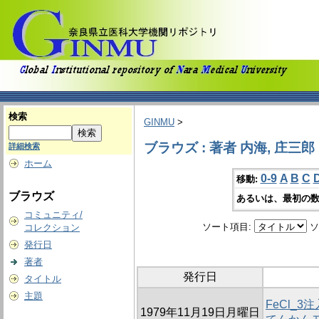
検索
GINMU
>
ブラウズ : 著者 内海, 庄三郎
詳細検索
ホーム
0-9
A
B
C
移動:
ブラウズ
あるいは、最初の数
コミュニティ/
ソート項目:
ソ
コレクション
発行日
著者
発行日
タイトル
主題
FeCl_
1979年11月19日月曜日