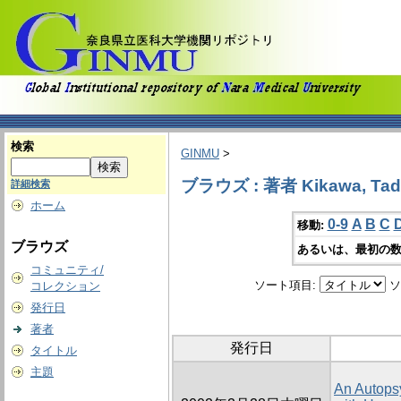
検索
GINMU
>
ブラウズ : 著者 Kikawa, Tad
詳細検索
ホーム
0-9
A
B
C
移動:
ブラウズ
あるいは、最初の数
コミュニティ/
ソート項目:
ソ
コレクション
発行日
著者
発行日
タイトル
主題
An Autops