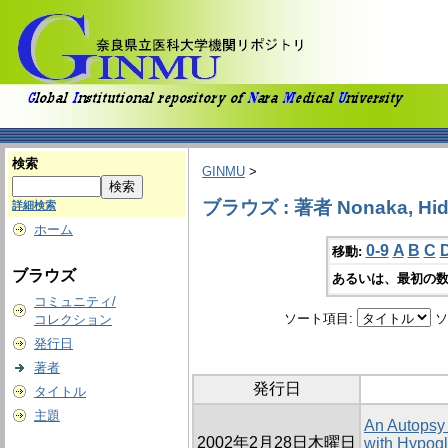
検索
GINMU
>
ブラウズ : 著者 Nonaka, Hi
詳細検索
ホーム
0-9
A
B
C
移動:
ブラウズ
あるいは、最初の数
コミュニティ/
ソート項目:
ソ
コレクション
発行日
著者
発行日
タイトル
主題
An Autopsy
2002年2月28日木曜日
with Hypogl