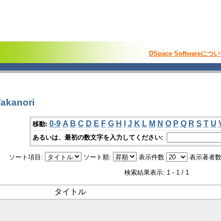
DSpace Softwareにつ
akanori
0-9
A
B
C
D
E
F
G
H
I
J
K
L
M
N
O
P
Q
R
S
T
U
移動:
あるいは、最初の数文字を入力してください:
ソート項目:
ソート順:
表示件数
表示著者数
検索結果表示: 1 - 1 / 1
タイトル