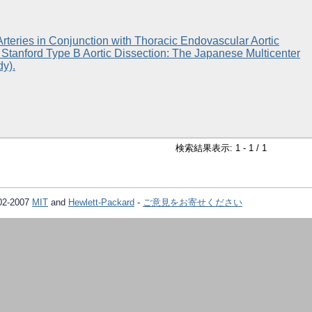
teries in Conjunction with Thoracic Endovascular Aortic
 Stanford Type B Aortic Dissection: The Japanese Multicenter
dy).
検索結果表示: 1 - 1 / 1
02-2007
MIT
and
Hewlett-Packard
-
ご意見をお寄せください