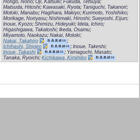
Hongo, Norio
;
Oji, Katsuki
;
Fukuda, Tetsuya
;
Matsuda, Hitoshi
;
Kawasaki, Ryota
;
Taniguchi, Takanori
;
Motoki, Manabu
;
Hagihara, Makiyo
;
Kurimoto, Yoshihiko
;
Morikage, Noriyasu
;
Nishimaki, Hiroshi
;
Sueyoshi, Eijun
;
Inoue, Kyozo
;
Shimizu, Hideyuki
;
Ideta, Ichiro
;
Higashigawa, Takatoshi
;
Ikeda, Osamu
;
Miyamoto, Naokazu
;
Nakai, Motoki
;
Nakai, Takahiro
;
Ichihashi, Shigeo
;
Inoue, Takeshi
;
Inoue, Takashi
;
Yamaguchi, Masato
;
Tanaka, Ryoichi
;
Kichikawa, Kimihiko