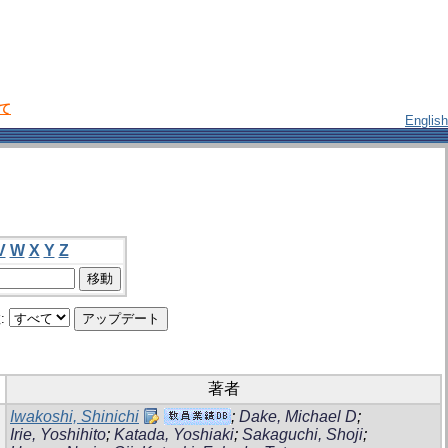
いて
English
V
W
X
Y
Z
:
著者
Iwakoshi, Shinichi
;
Dake, Michael D
;
Irie, Yoshihito
;
Katada, Yoshiaki
;
Sakaguchi, Shoji
;