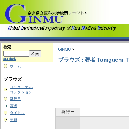
検索
GINMU
>
ブラウズ : 著者 Taniguchi, T
詳細検索
ホーム
ブラウズ
コミュニティ/
コレクション
発行日
著者
発行日
タイトル
主題