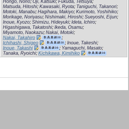
Hongo, Norio
;
Oji, Katsuki
;
Fukuda, Tetsuya
;
Matsuda, Hitoshi
;
Kawasaki, Ryota
;
Taniguchi, Takanori
;
Motoki, Manabu
;
Hagihara, Makiyo
;
Kurimoto, Yoshihiko
;
Morikage, Noriyasu
;
Nishimaki, Hiroshi
;
Sueyoshi, Eijun
;
Inoue, Kyozo
;
Shimizu, Hideyuki
;
Ideta, Ichiro
;
Higashigawa, Takatoshi
;
Ikeda, Osamu
;
Miyamoto, Naokazu
;
Nakai, Motoki
;
Nakai, Takahiro
;
Ichihashi, Shigeo
;
Inoue, Takeshi
;
Inoue, Takashi
;
Yamaguchi, Masato
;
Tanaka, Ryoichi
;
Kichikawa, Kimihiko