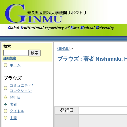
検索
GINMU
>
ブラウズ : 著者 Nishimaki, H
詳細検索
ホーム
ブラウズ
コミュニティ/
コレクション
発行日
著者
発行日
タイトル
主題