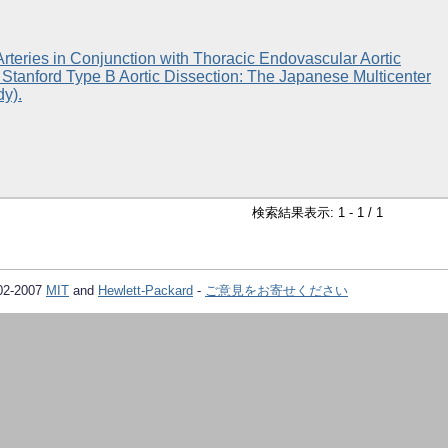
teries in Conjunction with Thoracic Endovascular Aortic
 Stanford Type B Aortic Dissection: The Japanese Multicenter
dy).
検索結果表示: 1 - 1 / 1
02-2007
MIT
and
Hewlett-Packard
-
ご意見をお寄せください