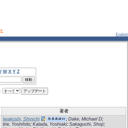
いて
English
V
W
X
Y
Z
:
著者
Iwakoshi, Shinichi
;
Dake, Michael D
;
Irie, Yoshihito
;
Katada, Yoshiaki
;
Sakaguchi, Shoji
;