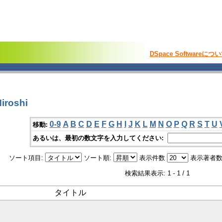
DSpace Softwareにつ
iroshi
0-9
A
B
C
D
E
F
G
H
I
J
K
L
M
N
O
P
Q
R
S
T
U
移動:
あるいは、最初の数文字を入力してください:
ソート項目:
ソート順:
表示件数
表示著者数
検索結果表示: 1 - 1 / 1
タイトル