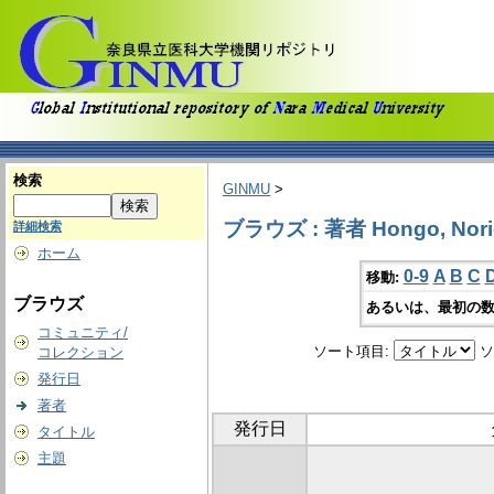
検索
GINMU
>
ブラウズ : 著者 Hongo, Nori
詳細検索
ホーム
0-9
A
B
C
移動:
ブラウズ
あるいは、最初の数
コミュニティ/
ソート項目:
ソ
コレクション
発行日
著者
発行日
タイトル
主題