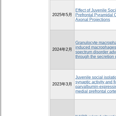
Effect of Juvenile Soci
2025年5月
Prefrontal Pyramidal C
Axonal Projections
Granulocyte macrophag
induced macrophages o
2024年2月
spectrum disorder adv
through the secretion 
Juvenile social isolat
synaptic activity and fi
2023年3月
parvalbumin-expressi
medial prefrontal cort