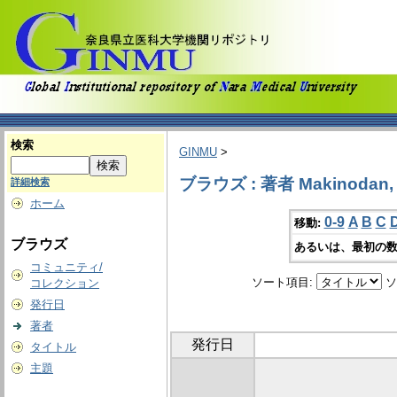
検索
GINMU
>
ブラウズ : 著者 Makinodan,
詳細検索
ホーム
0-9
A
B
C
移動:
ブラウズ
あるいは、最初の数
コミュニティ/
ソート項目:
ソ
コレクション
発行日
著者
発行日
タイトル
主題