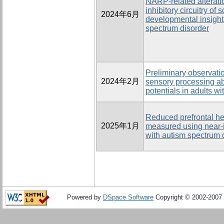
NARP-related alteratio
inhibitory circuitry of 
2024年6月
developmental insight
spectrum disorder
Preliminary observati
2024年2月
sensory processing ab
potentials in adults w
Reduced prefrontal 
2025年1月
measured using near-i
with autism spectrum 
Powered by
DSpace Software
Copyright © 2002-2007