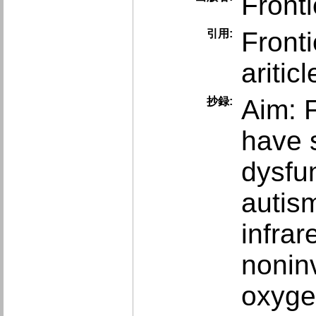
Front
Fronti
引用:
aritic
Aim: 
抄録:
have 
dysfun
autis
infrar
noninv
oxyge