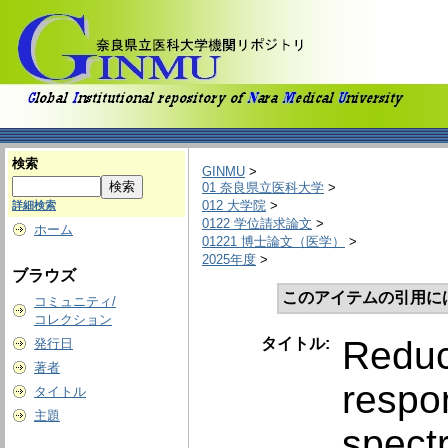
検索
GINMU
>
01 奈良県立医科大学
>
012 大学院
>
詳細検索
0122 学位請求論文
>
ホーム
01221 博士論文（医学）
>
2025年度
>
ブラウズ
このアイテムの引用に
コミュニティ/
コレクション
Reduc
タイトル:
発行日
著者
respo
タイトル
主題
spect