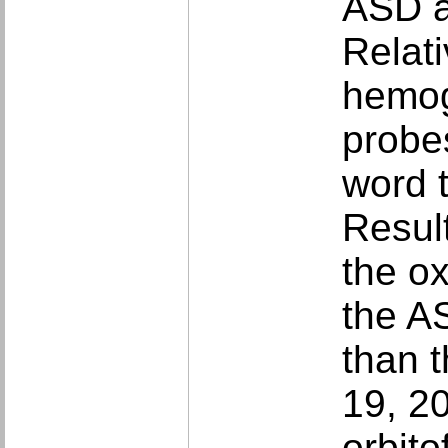
ASD a
Relat
hemog
probes
word 
Resul
the o
the A
than t
19, 20
orbito