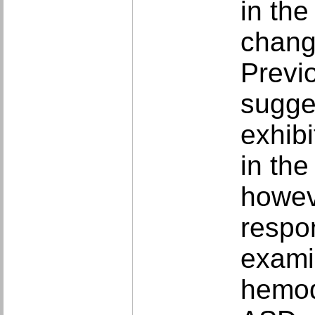
in the
chang
Previ
sugge
exhib
in the
howev
respo
examin
hemod