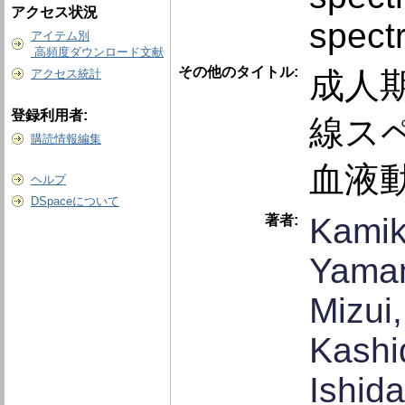
アクセス状況
spect
アイテム別
高頻度ダウンロード文献
その他のタイトル:
成人
アクセス統計
登録利用者:
線ス
購読情報編集
血液
ヘルプ
DSpaceについて
Kamik
著者:
Yamam
Mizui
Kashi
Ishida