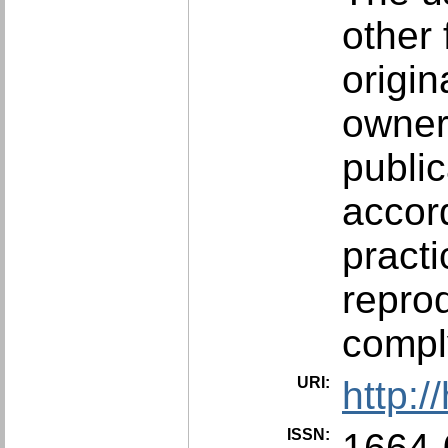
other 
origin
owner(
public
accor
practi
repro
compl
URI:
http:
ISSN:
1664-