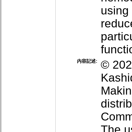
using
reduce
partic
functi
© 202
内容記述:
Kashi
Makin
distri
Commo
The us