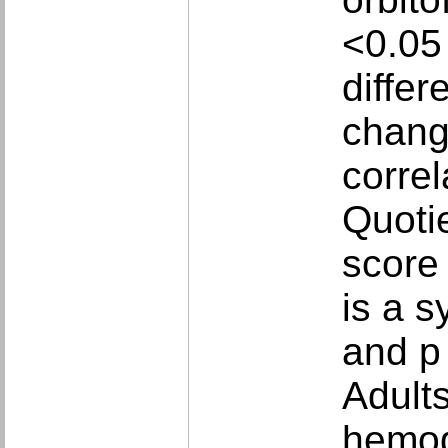
<0.05 
diffe
chang
corre
Quoti
score 
is a 
and p 
Adult
hemod