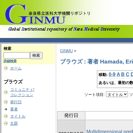
検索
GINMU
>
ブラウズ : 著者 Hamada, Eri
詳細検索
ホーム
0-9
A
B
C
移動:
ブラウズ
あるいは、最初の数
コミュニティ/
ソート項目:
ソ
コレクション
発行日
著者
発行日
タイトル
主題
Multidimensional predi