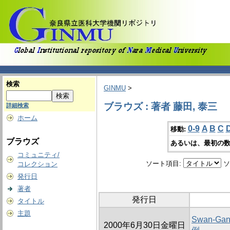
検索
GINMU
>
ブラウズ : 著者 藤田, 泰三
詳細検索
ホーム
0-9
A
B
C
移動:
ブラウズ
あるいは、最初の数
コミュニティ/
ソート項目:
ソ
コレクション
発行日
著者
発行日
タイトル
主題
Swan-
2000年6月30日金曜日