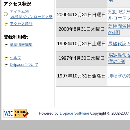
例
アクセス状況
アイテム別
冠動脈疾患
2000年12月31日日曜日
高頻度ダウンロード文献
ルコース
アクセス統計
急性問質
2000年8月31日木曜日
の1例
登録利用者:
1998年10月31日土曜日
尿酸代謝
購読情報編集
脳波異常
ヘルプ
1997年4月30日水曜日
症の1例
DSpaceについて
1997年10月31日金曜日
肺梗塞の
Powered by
DSpace Software
Copyright © 2002-2007