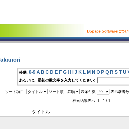
DSpace Softwareにつ
akanori
0-9
A
B
C
D
E
F
G
H
I
J
K
L
M
N
O
P
Q
R
S
T
U
移動:
あるいは、最初の数文字を入力してください:
ソート項目:
ソート順:
表示件数
表示著者数
検索結果表示: 1 - 1 / 1
タイトル