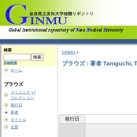
検索
GINMU
>
ブラウズ : 著者 Taniguchi, T
詳細検索
ホーム
ブラウズ
コミュニティ/
コレクション
発行日
著者
発行日
タイトル
主題