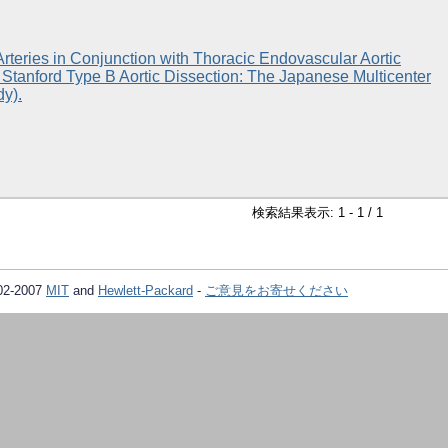
teries in Conjunction with Thoracic Endovascular Aortic
 Stanford Type B Aortic Dissection: The Japanese Multicenter
dy).
検索結果表示: 1 - 1 / 1
02-2007
MIT
and
Hewlett-Packard
-
ご意見をお寄せください