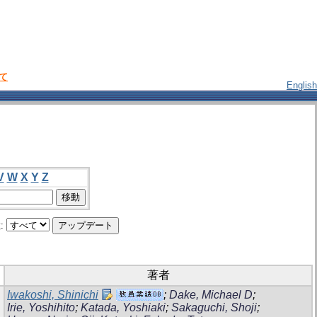
いて
English
V
W
X
Y
Z
:
著者
Iwakoshi, Shinichi
;
Dake, Michael D
;
Irie, Yoshihito
;
Katada, Yoshiaki
;
Sakaguchi, Shoji
;