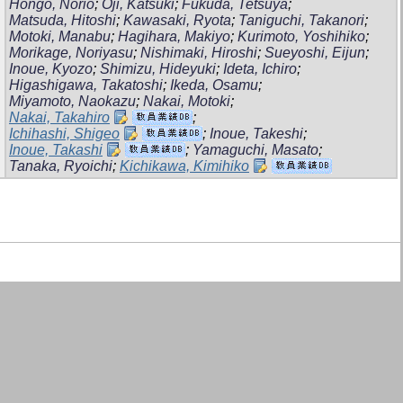
Hongo, Norio
;
Oji, Katsuki
;
Fukuda, Tetsuya
;
Matsuda, Hitoshi
;
Kawasaki, Ryota
;
Taniguchi, Takanori
;
Motoki, Manabu
;
Hagihara, Makiyo
;
Kurimoto, Yoshihiko
;
Morikage, Noriyasu
;
Nishimaki, Hiroshi
;
Sueyoshi, Eijun
;
Inoue, Kyozo
;
Shimizu, Hideyuki
;
Ideta, Ichiro
;
Higashigawa, Takatoshi
;
Ikeda, Osamu
;
Miyamoto, Naokazu
;
Nakai, Motoki
;
Nakai, Takahiro
;
Ichihashi, Shigeo
;
Inoue, Takeshi
;
Inoue, Takashi
;
Yamaguchi, Masato
;
Tanaka, Ryoichi
;
Kichikawa, Kimihiko