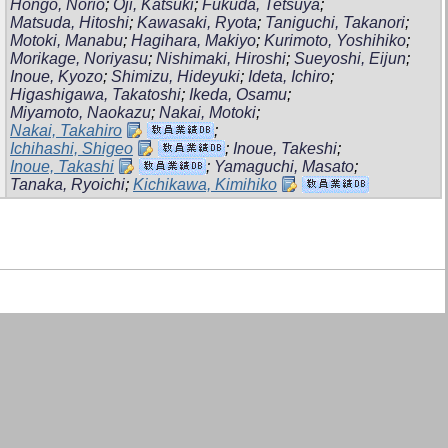
Hongo, Norio
;
Oji, Katsuki
;
Fukuda, Tetsuya
;
Matsuda, Hitoshi
;
Kawasaki, Ryota
;
Taniguchi, Takanori
;
Motoki, Manabu
;
Hagihara, Makiyo
;
Kurimoto, Yoshihiko
;
Morikage, Noriyasu
;
Nishimaki, Hiroshi
;
Sueyoshi, Eijun
;
Inoue, Kyozo
;
Shimizu, Hideyuki
;
Ideta, Ichiro
;
Higashigawa, Takatoshi
;
Ikeda, Osamu
;
Miyamoto, Naokazu
;
Nakai, Motoki
;
Nakai, Takahiro
;
Ichihashi, Shigeo
;
Inoue, Takeshi
;
Inoue, Takashi
;
Yamaguchi, Masato
;
Tanaka, Ryoichi
;
Kichikawa, Kimihiko