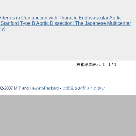
teries in Conjunction with Thoracic Endovascular Aortic
 Stanford Type B Aortic Dissection: The Japanese Multicenter
dy).
検索結果表示: 1 - 1 / 1
02-2007
MIT
and
Hewlett-Packard
-
ご意見をお寄せください