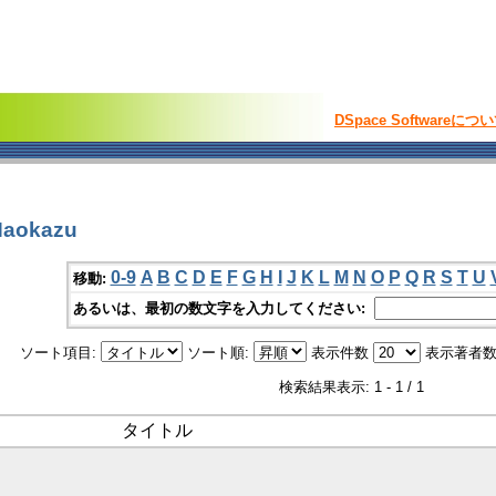
DSpace Softwareにつ
aokazu
0-9
A
B
C
D
E
F
G
H
I
J
K
L
M
N
O
P
Q
R
S
T
U
移動:
あるいは、最初の数文字を入力してください:
ソート項目:
ソート順:
表示件数
表示著者数
検索結果表示: 1 - 1 / 1
タイトル