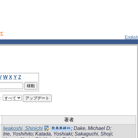
いて
English
V
W
X
Y
Z
:
著者
Iwakoshi, Shinichi
;
Dake, Michael D
;
Irie, Yoshihito
;
Katada, Yoshiaki
;
Sakaguchi, Shoji
;