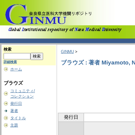
検索
GINMU
>
ブラウズ : 著者 Miyamoto, N
詳細検索
ホーム
ブラウズ
コミュニティ/
コレクション
発行日
著者
発行日
タイトル
主題