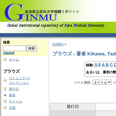
検索
GINMU
>
ブラウズ : 著者 Kikawa, Tad
詳細検索
ホーム
0-9
A
B
C
移動:
ブラウズ
あるいは、最初の数
コミュニティ/
ソート項目:
ソ
コレクション
発行日
著者
タイトル
発行日
主題