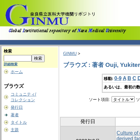
検索
GINMU
>
ブラウズ : 著者 Ouji, Yukite
詳細検索
ホーム
0-9
A
B
C
移動:
ブラウズ
あるいは、最初の数
コミュニティ/
ソート項目:
ソ
コレクション
発行日
著者
発行日
タイトル
主題
Culture of 
derived fac