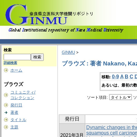
検索
GINMU
>
ブラウズ : 著者 Nakano, Kaz
詳細検索
ホーム
0-9
A
B
C
移動:
ブラウズ
あるいは、最初の数
コミュニティ/
ソート項目:
ソ
コレクション
発行日
著者
発行日
タイトル
主題
Dynamic changes in the
squamous cell carcinom
2021年3月