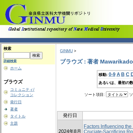
検索
GINMU
>
ブラウズ : 著者 Mawarikado,
詳細検索
ホーム
0-9
A
B
C
移動:
ブラウズ
あるいは、最初の数
コミュニティ/
ソート項目:
ソ
コレクション
発行日
著者
発行日
タイトル
主題
Factors Influencing the
2024年8月
Cruciate-Sacrificing Ro