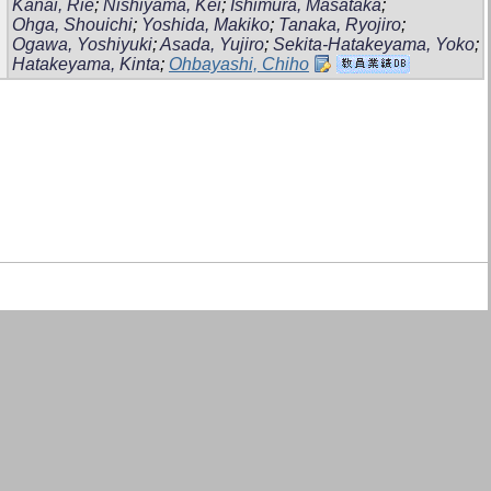
Kanai, Rie
;
Nishiyama, Kei
;
Ishimura, Masataka
;
Ohga, Shouichi
;
Yoshida, Makiko
;
Tanaka, Ryojiro
;
Ogawa, Yoshiyuki
;
Asada, Yujiro
;
Sekita-Hatakeyama, Yoko
;
Hatakeyama, Kinta
;
Ohbayashi, Chiho