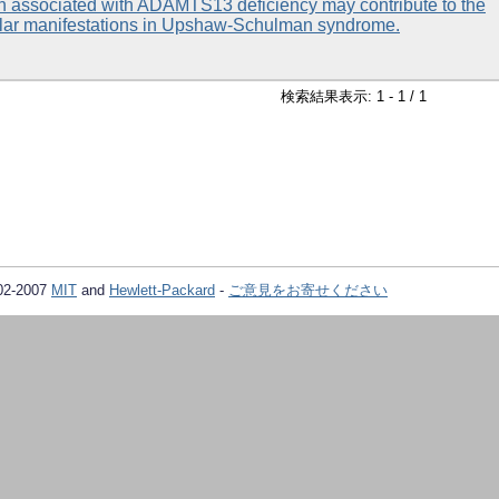
n associated with ADAMTS13 deficiency may contribute to the
rular manifestations in Upshaw-Schulman syndrome.
検索結果表示: 1 - 1 / 1
02-2007
MIT
and
Hewlett-Packard
-
ご意見をお寄せください