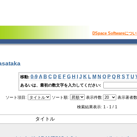
DSpace Softwareにつ
sataka
0-9
A
B
C
D
E
F
G
H
I
J
K
L
M
N
O
P
Q
R
S
T
U
移動:
あるいは、最初の数文字を入力してください:
ソート項目:
ソート順:
表示件数
表示著者数
検索結果表示: 1 - 1 / 1
タイトル