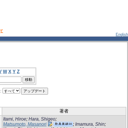
いて
English
V
W
X
Y
Z
:
著者
Itami, Hiroe
;
Hara, Shigeo
;
Matsumoto, Masanori
;
Imamura, Shin
;