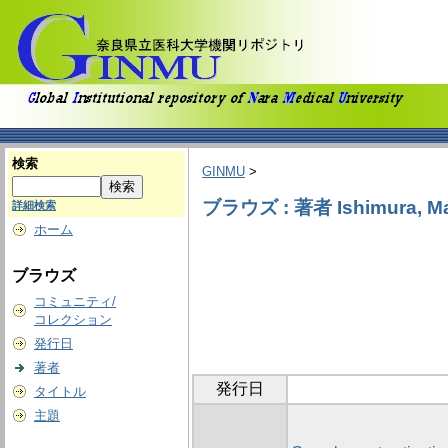
検索
GINMU
>
ブラウズ : 著者 Ishimura, Ma
詳細検索
ホーム
ブラウズ
コミュニティ/
コレクション
発行日
著者
発行日
タイトル
主題