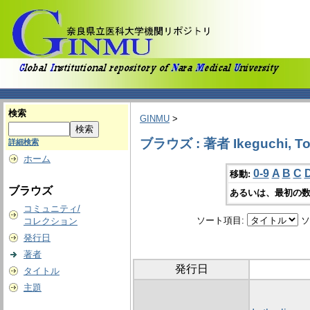
検索
GINMU
>
ブラウズ : 著者 Ikeguchi, To
詳細検索
ホーム
0-9
A
B
C
移動:
ブラウズ
あるいは、最初の数
コミュニティ/
ソート項目:
ソ
コレクション
発行日
著者
発行日
タイトル
主題