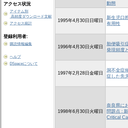
動態
アクセス状況
アイテム別
高頻度ダウンロード文献
新生児口
1995年4月30日日曜日
アクセス統計
有用性
登録利用者:
胎便吸引症
購読情報編集
1996年4月30日火曜日
発現頻度
ヘルプ
DSpaceについて
洞不全症
1997年2月28日金曜日
症した先
奈良県に
1998年6月30日火曜日
問題点 : 
Critica