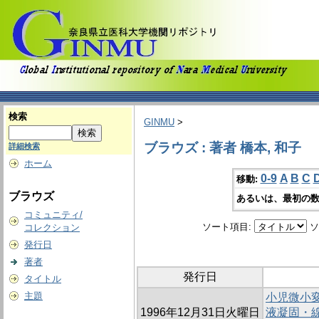
検索
GINMU
>
ブラウズ : 著者 橋本, 和子
詳細検索
ホーム
0-9
A
B
C
移動:
ブラウズ
あるいは、最初の数
コミュニティ/
ソート項目:
ソ
コレクション
発行日
著者
発行日
タイトル
主題
小児微小
1996年12月31日火曜日
液凝固・線