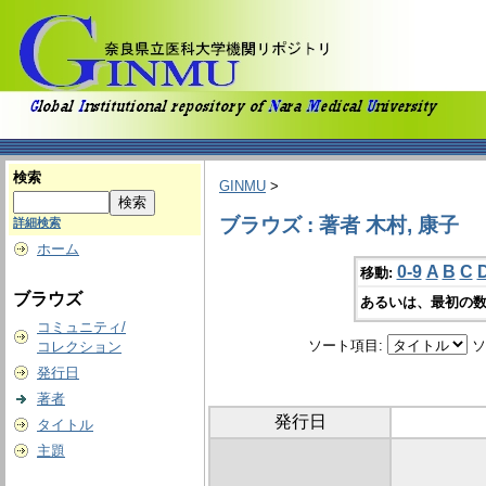
検索
GINMU
>
ブラウズ : 著者 木村, 康子
詳細検索
ホーム
0-9
A
B
C
移動:
ブラウズ
あるいは、最初の数
コミュニティ/
ソート項目:
ソ
コレクション
発行日
著者
発行日
タイトル
主題