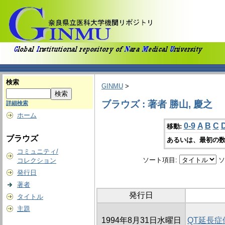
検索
GINMU
>
ブラウズ : 著者 勝山, 慶之
詳細検索
ホーム
0-9
A
B
C
移動:
ブラウズ
あるいは、最初の数
コミュニティ/
ソート項目:
ソ
コレクション
発行日
著者
発行日
タイトル
主題
1994年8月31日水曜日
QT延長