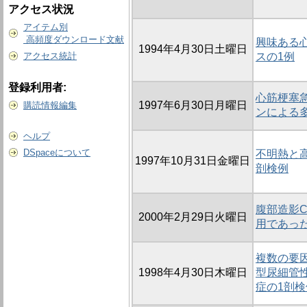
アクセス状況
アイテム別
高頻度ダウンロード文献
興味ある
1994年4月30日土曜日
アクセス統計
スの1例
登録利用者:
心筋梗塞
1997年6月30日月曜日
購読情報編集
ンによる
ヘルプ
DSpaceについて
不明熱と高
1997年10月31日金曜日
剖検例
腹部造影
2000年2月29日火曜日
用であっ
複数の要
1998年4月30日木曜日
型尿細管
症の1剖検