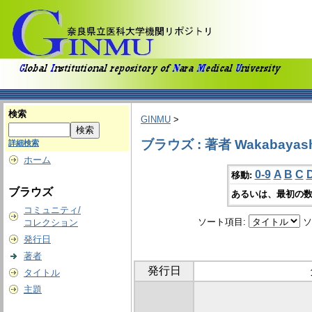
検索
GINMU
>
ブラウズ : 著者 Wakabayashi
詳細検索
ホーム
0-9
A
B
C
移動:
ブラウズ
あるいは、最初の数
コミュニティ/
ソート項目:
ソ
コレクション
発行日
著者
発行日
タイトル
主題