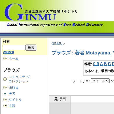
検索
GINMU
>
ブラウズ : 著者 Motoyama, Y
詳細検索
ホーム
0-9
A
B
C
移動:
ブラウズ
あるいは、最初の数
コミュニティ/
ソート項目:
ソ
コレクション
発行日
著者
発行日
タイトル
主題