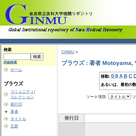
検索
GINMU
>
ブラウズ : 著者 Motoyama, Y
詳細検索
ホーム
0-9
A
B
C
移動:
ブラウズ
あるいは、最初の数
コミュニティ/
ソート項目:
ソ
コレクション
発行日
著者
発行日
タイトル
主題