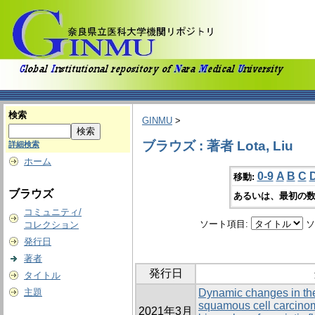
検索
GINMU
>
ブラウズ : 著者 Lota, Liu
詳細検索
ホーム
0-9
A
B
C
移動:
ブラウズ
あるいは、最初の数
コミュニティ/
ソート項目:
ソ
コレクション
発行日
著者
発行日
タイトル
主題
Dynamic changes in the
squamous cell carcinom
2021年3月