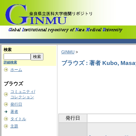
検索
GINMU
>
ブラウズ : 著者 Kubo, Masa
詳細検索
ホーム
ブラウズ
コミュニティ/
コレクション
発行日
著者
発行日
タイトル
主題