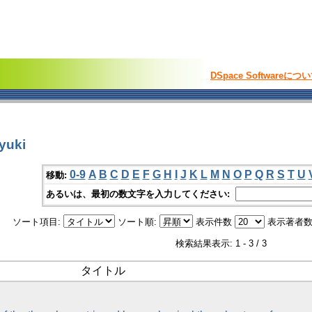
DSpace Softwareにつ
yuki
0-9
A
B
C
D
E
F
G
H
I
J
K
L
M
N
O
P
Q
R
S
T
U
移動:
あるいは、最初の数文字を入力してください:
ソート項目:
ソート順:
表示件数
表示著者数
検索結果表示: 1 - 3 / 3
タイトル