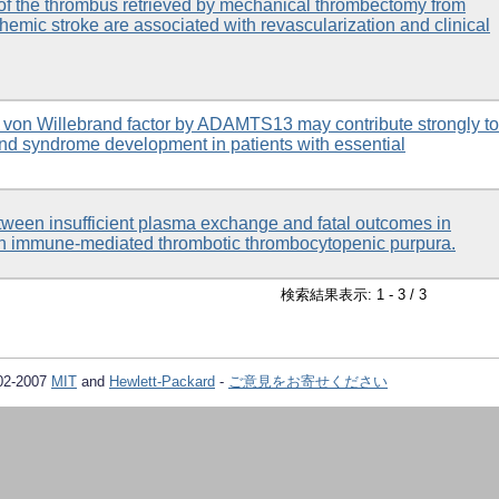
f the thrombus retrieved by mechanical thrombectomy from
chemic stroke are associated with revascularization and clinical
 von Willebrand factor by ADAMTS13 may contribute strongly to
nd syndrome development in patients with essential
tween insufficient plasma exchange and fatal outcomes in
th immune-mediated thrombotic thrombocytopenic purpura.
検索結果表示: 1 - 3 / 3
02-2007
MIT
and
Hewlett-Packard
-
ご意見をお寄せください