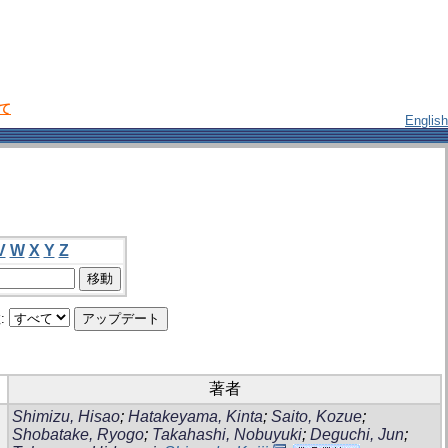
いて
English
V
W
X
Y
Z
:
著者
Shimizu, Hisao
;
Hatakeyama, Kinta
;
Saito, Kozue
;
Shobatake, Ryogo
;
Takahashi, Nobuyuki
;
Deguchi, Jun
;