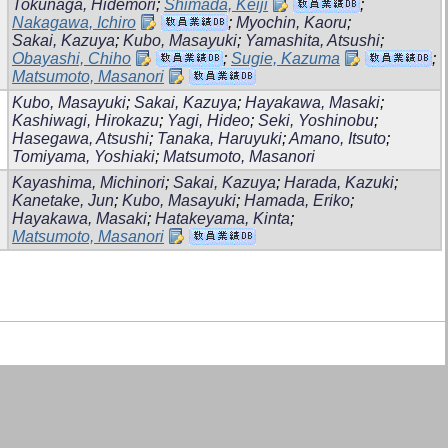
Tokunaga, Hidemori
;
Shimada, Keiji
;
Nakagawa, Ichiro
;
Myochin, Kaoru
;
Sakai, Kazuya
;
Kubo, Masayuki
;
Yamashita, Atsushi
;
Obayashi, Chiho
;
Sugie, Kazuma
;
Matsumoto, Masanori
Kubo, Masayuki
;
Sakai, Kazuya
;
Hayakawa, Masaki
;
Kashiwagi, Hirokazu
;
Yagi, Hideo
;
Seki, Yoshinobu
;
Hasegawa, Atsushi
;
Tanaka, Haruyuki
;
Amano, Itsuto
;
Tomiyama, Yoshiaki
;
Matsumoto, Masanori
Kayashima, Michinori
;
Sakai, Kazuya
;
Harada, Kazuki
;
Kanetake, Jun
;
Kubo, Masayuki
;
Hamada, Eriko
;
Hayakawa, Masaki
;
Hatakeyama, Kinta
;
Matsumoto, Masanori