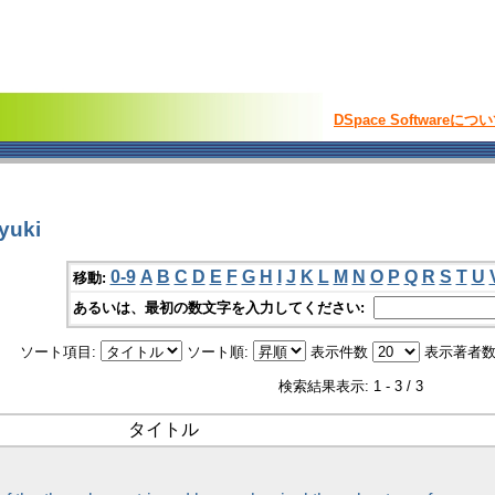
DSpace Softwareにつ
yuki
0-9
A
B
C
D
E
F
G
H
I
J
K
L
M
N
O
P
Q
R
S
T
U
移動:
あるいは、最初の数文字を入力してください:
ソート項目:
ソート順:
表示件数
表示著者数
検索結果表示: 1 - 3 / 3
タイトル