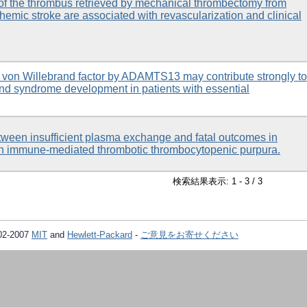
f the thrombus retrieved by mechanical thrombectomy from
chemic stroke are associated with revascularization and clinical
 von Willebrand factor by ADAMTS13 may contribute strongly to
nd syndrome development in patients with essential
tween insufficient plasma exchange and fatal outcomes in
th immune-mediated thrombotic thrombocytopenic purpura.
検索結果表示: 1 - 3 / 3
02-2007
MIT
and
Hewlett-Packard
-
ご意見をお寄せください