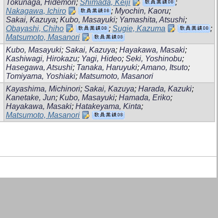
Tokunaga, Hidemori
;
Shimada, Keiji
;
Nakagawa, Ichiro
;
Myochin, Kaoru
;
Sakai, Kazuya
;
Kubo, Masayuki
;
Yamashita, Atsushi
;
Obayashi, Chiho
;
Sugie, Kazuma
;
Matsumoto, Masanori
Kubo, Masayuki
;
Sakai, Kazuya
;
Hayakawa, Masaki
;
Kashiwagi, Hirokazu
;
Yagi, Hideo
;
Seki, Yoshinobu
;
Hasegawa, Atsushi
;
Tanaka, Haruyuki
;
Amano, Itsuto
;
Tomiyama, Yoshiaki
;
Matsumoto, Masanori
Kayashima, Michinori
;
Sakai, Kazuya
;
Harada, Kazuki
;
Kanetake, Jun
;
Kubo, Masayuki
;
Hamada, Eriko
;
Hayakawa, Masaki
;
Hatakeyama, Kinta
;
Matsumoto, Masanori