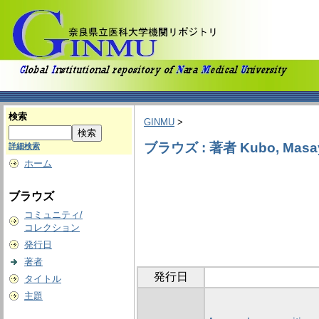
検索
GINMU
>
ブラウズ : 著者 Kubo, Masa
詳細検索
ホーム
ブラウズ
コミュニティ/
コレクション
発行日
著者
発行日
タイトル
主題