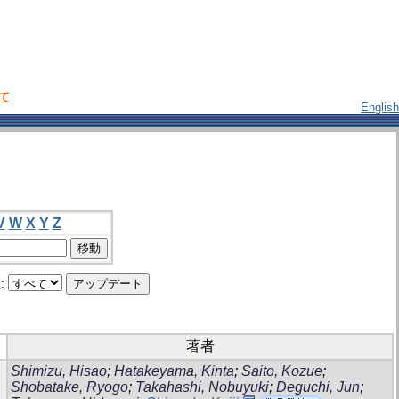
いて
English
V
W
X
Y
Z
:
著者
Shimizu, Hisao
;
Hatakeyama, Kinta
;
Saito, Kozue
;
Shobatake, Ryogo
;
Takahashi, Nobuyuki
;
Deguchi, Jun
;