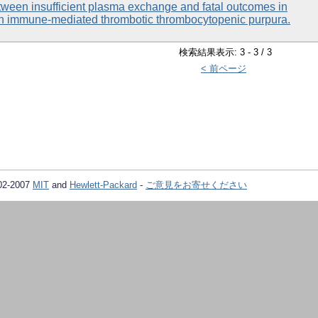
tween insufficient plasma exchange and fatal outcomes in
th immune-mediated thrombotic thrombocytopenic purpura.
検索結果表示: 3 - 3 / 3
< 前ページ
02-2007
MIT
and
Hewlett-Packard
-
ご意見をお寄せください