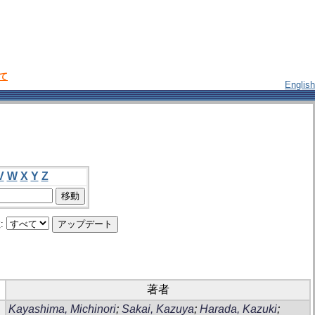
いて
English
V
W
X
Y
Z
:
著者
Kayashima, Michinori
;
Sakai, Kazuya
;
Harada, Kazuki
;