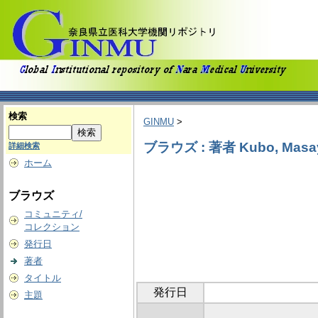
検索
GINMU
>
ブラウズ : 著者 Kubo, Masa
詳細検索
ホーム
ブラウズ
コミュニティ/
コレクション
発行日
著者
タイトル
発行日
主題