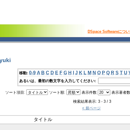
DSpace Softwareにつ
yuki
0-9
A
B
C
D
E
F
G
H
I
J
K
L
M
N
O
P
Q
R
S
T
U
移動:
あるいは、最初の数文字を入力してください:
ソート項目:
ソート順:
表示件数
表示著者数
検索結果表示: 3 - 3 / 3
< 前ページ
タイトル