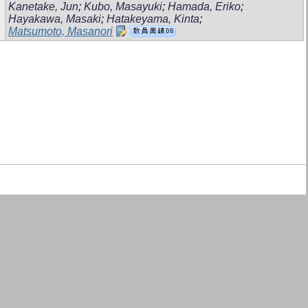
Kanetake, Jun
;
Kubo, Masayuki
;
Hamada, Eriko
;
Hayakawa, Masaki
;
Hatakeyama, Kinta
;
Matsumoto, Masanori