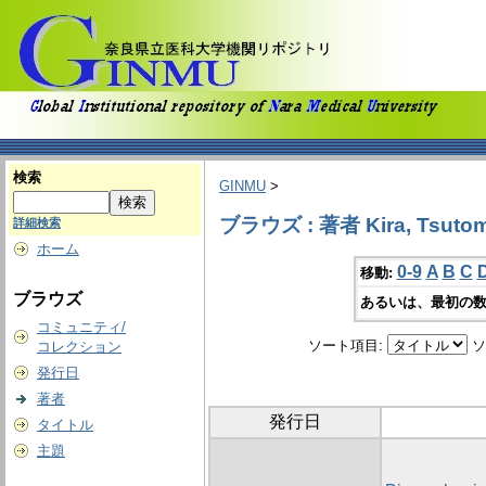
検索
GINMU
>
ブラウズ : 著者 Kira, Tsuto
詳細検索
ホーム
0-9
A
B
C
移動:
ブラウズ
あるいは、最初の数
コミュニティ/
ソート項目:
ソ
コレクション
発行日
著者
発行日
タイトル
主題