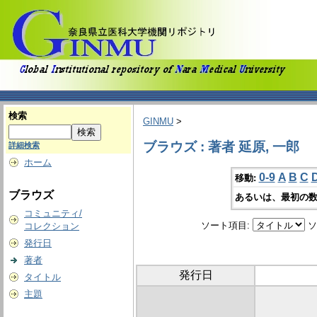
検索
GINMU
>
ブラウズ : 著者 延原, 一郎
詳細検索
ホーム
0-9
A
B
C
移動:
ブラウズ
あるいは、最初の数
コミュニティ/
ソート項目:
ソ
コレクション
発行日
著者
発行日
タイトル
主題