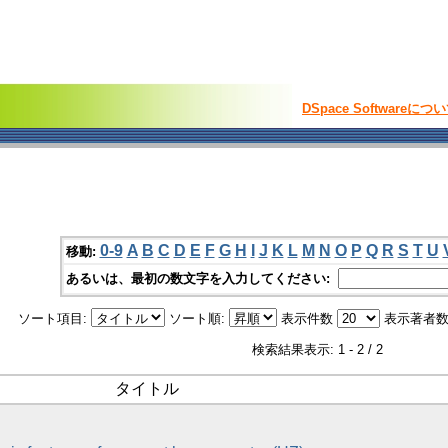
DSpace Softwareにつ
0-9
A
B
C
D
E
F
G
H
I
J
K
L
M
N
O
P
Q
R
S
T
U
移動:
あるいは、最初の数文字を入力してください:
ソート項目:
ソート順:
表示件数
表示著者数
検索結果表示: 1 - 2 / 2
タイトル