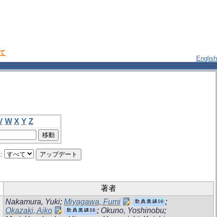
いて
English
V
W
X
Y
Z
:
著者
Nakamura, Yuki
;
Miyagawa, Fumi
;
Okazaki, Aiko
;
Okuno, Yoshinobu
;