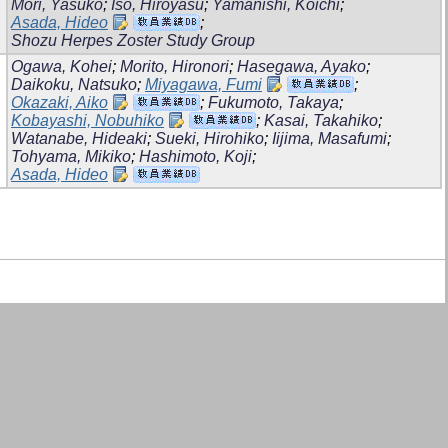
Mori, Yasuko
;
Iso, Hiroyasu
;
Yamanishi, Koichi
;
Asada, Hideo
;
Shozu Herpes Zoster Study Group
Ogawa, Kohei
;
Morito, Hironori
;
Hasegawa, Ayako
;
Daikoku, Natsuko
;
Miyagawa, Fumi
;
Okazaki, Aiko
;
Fukumoto, Takaya
;
Kobayashi, Nobuhiko
;
Kasai, Takahiko
;
Watanabe, Hideaki
;
Sueki, Hirohiko
;
Iijima, Masafumi
;
Tohyama, Mikiko
;
Hashimoto, Koji
;
Asada, Hideo