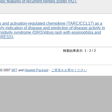
ic features of recurrent herpes zoster (HZ).
mus and activation-regulated chemokine (TARC/CCL17) as a
rly indication of disease and prediction of disease activity in
sitivity syndrome (DIHS)/drug rash with eosinophilia and
DRESS).
検索結果表示: 1 - 2 / 2
02-2007
MIT
and
Hewlett-Packard
-
ご意見をお寄せください