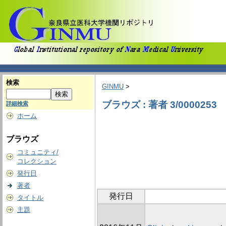
検索
GINMU
>
ブラウズ : 著者 3/0000253
詳細検索
ホーム
ブラウズ
コミュニティ/
コレクション
発行日
著者
発行日
タイトル
主題