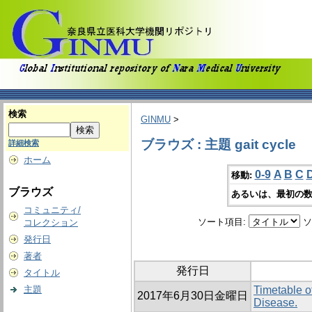
検索
GINMU
>
ブラウズ : 主題 gait cycle
詳細検索
ホーム
0-9
A
B
C
移動:
ブラウズ
あるいは、最初の数
コミュニティ/
ソート項目:
ソ
コレクション
発行日
著者
発行日
タイトル
主題
Timetable o
2017年6月30日金曜日
Disease.