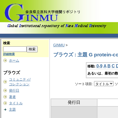
検索
GINMU
>
ブラウズ : 主題 G protein-cou
詳細検索
ホーム
0-9
A
B
C
移動:
ブラウズ
あるいは、最初の数
コミュニティ/
ソート項目:
ソ
コレクション
発行日
著者
発行日
タイトル
主題